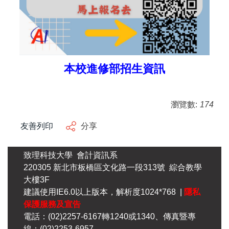
本校進修部招生資訊
瀏覽數:
174
友善列印
分享
致理科技大學 會計資訊系
220305 新北市板橋區文化路一段313號 綜合教學
大樓3F
建議使用IE6.0以上版本，解析度1024*768 |
隱私
保護服務及宣告
電話：(02)2257-6167轉1240或1340、傳真暨專
線：(02)2253-6957