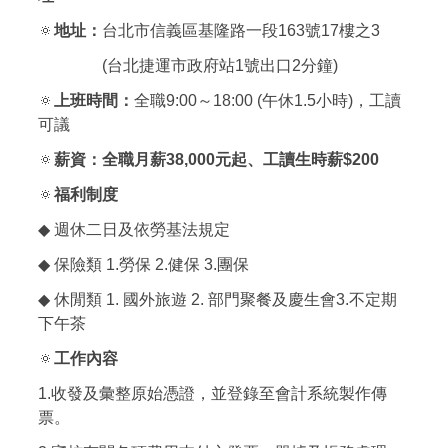
🔅
地址：
台北市信義區基隆路一段163號17樓之3
(
台北捷運市政府站1號出口2分鐘)
🔅
上班時間：
全職9:00～18:00 (午休1.5小時)，工讀
可議
🔅
薪資：全職月薪38,000元起、工讀生時薪$200
🔅
福利制度
◆
週休二日及依勞基法規定
◆
保險類 1.勞保 2.健保 3.團保
◆
休閒類 1. 國外旅遊 2. 部門聚餐及慶生會3.不定期
下午茶
🔅
工作內容
1.
收發及彙整原始憑證，並登錄至會計系統製作傳
票。