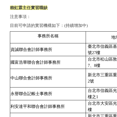
賴虹霖主任實習職缺
注意事項：
目前可申請的實習機構如下：
(持續增加中)
事務所名稱
地
臺北市信義區基
資誠聯合會計師事務所
號27樓
台北市松山區敦
國富浩華聯合會計師事務所
7、8樓
新北市三重區重新
中山聯合會計師事務所
2號
台北市信義區光復
永譽聯合記帳士事務所
樓之1
台北市大安區光復
利安達平和聯合會計師事務所
樓
新北市三重區重