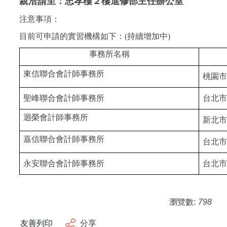
親洽請至：忠孝樓２樓進修部主任辦公室
注意事項：
目前可申請的實習機構如下：
(持續增加中)
事務所名稱
東信聯合會計師事務所
桃園市
聖峰
聯合會計師事務所
台北市
迴榮會計師事務所
新北市
嘉信聯合會計師事務所
台北市
永安
聯合會計師事務所
台北市
瀏覽數:
798
友善列印
分享