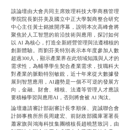
該論壇由大會共同主席致理科技大學商務管理
學院院長劉芬美及國立中正大學製商整合研究
中心主任黃士銘掀開序幕，說明本次高峰會將
聚焦於人工智慧的前沿技術與應用，探討如何
以 AI 為核心，打造全新經營管理與法遵稽核的
創新體驗。而劉芬美特別表示本年度參加人數
超過300人，顯示產業界在此領域知識與人才的
需求性，為輔導學生契合產業需求，技職科大
對產業的脈動特別敏銳，近十年來從大數據發
展到智慧應用，AI趨勢是一個不可逆的發展方
向，金融、財會、稽核、法遵等管理人才應該
要積極學習與應用AI，否則將會被 AI 淘汰。
論壇邀請審計部副審計長李順保、資誠聯合會
計師事務所所長周建宏、前財政部國庫署署長
蕭家旗與鴻海科技集團稽核長趙曉慧致詞，由