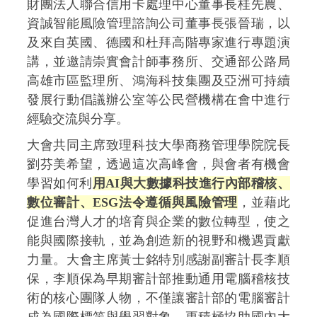
財團法人聯合信用卡處理中心董事長桂先農、
資誠智能風險管理諮詢公司董事長張晉瑞，以
及來自英國、德國和杜拜高階專家進行專題演
講，並邀請崇實會計師事務所、交通部公路局
高雄市區監理所、鴻海科技集團及亞洲可持續
發展行動倡議辦公室等公民營機構在會中進行
經驗交流與分享。
大會共同主席致理科技大學商務管理學院院長
劉芬美希望，透過這次高峰會，與會者有機會
學習如何利
用AI與大數據科技進行內部稽核、
數位審計、ESG法令遵循與風險管理
，並藉此
促進台灣人才的培育與企業的數位轉型，使之
能與國際接軌，並為創造新的視野和機遇貢獻
力量。大會主席黃士銘特別感謝副審計長李順
保，李順保為早期審計部推動通用電腦稽核技
術的核心團隊人物，不僅讓審計部的電腦審計