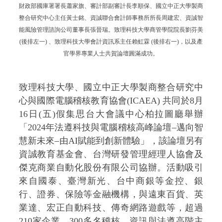
財政部國庫署署長蕭家旗、審計部副審計長李順保、國立中正大學製商
整合研究中心主任黃士銘、資誠聯合會計師事務所所長周建宏、資誠智
能風險管理諮詢公司董事長張晉瑞。
致理科技大學商管學院院長劉芬美
(後排左一) 、致理科技大學會計資訊系主任賴虹霖 (後排右一)，以及產
官學界專業人士共賀論壇圓滿成功。
致理科技大學、國立中正大學製商整合研究中
心與國際電腦稽核教育協會(ICAEA) 共同於8月
16日(五)假集思台大會議中心柏拉圖廳舉辦
「2024年法遵科技與電腦稽核高峰論壇–邁向智
慧新未來–由AI賦能到創新體驗」，該論壇另有
資誠教育基金會、台灣研發管理經理人協會及
傑克商業自動化股份有限公司協辦。活動吸引
來自國泰、臺灣新光、台中商銀等金控、銀
行、證券、保險等金融機構，與遠東百貨、英
業達、宏正自動科技、傳奇網路遊戲等，超過
210家企業、300多名稽核、資訊與法遵高階主