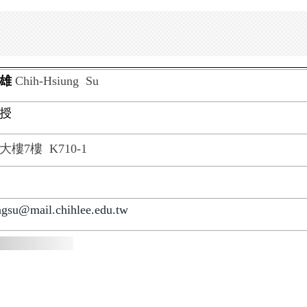
志雄
Chih-Hsiung Su
授
大樓7樓 K710-1
ngsu@mail.chihlee.edu.tw