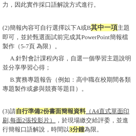
力，因此實作採口語解說方式進行。
其中一項
(2)簡報內容可自行選擇以下A或B
主題
即可，並於甄選面試前完成其PowerPoint簡報檔
製作（5-7頁 為限）。
A.針對會計課程內容，自選一個學習主題說明
並分享學習心得；
B.實務專題報告（例如：高中職在校期間各類
專題製作或參與競賽等題目）。
(3)請
自行準備2份書面簡報資料
（A4直式單面印
刷,每面2張投影片）
，於現場繳交給評委，並進
行簡報口語解說，時間以
3分鐘
為限。